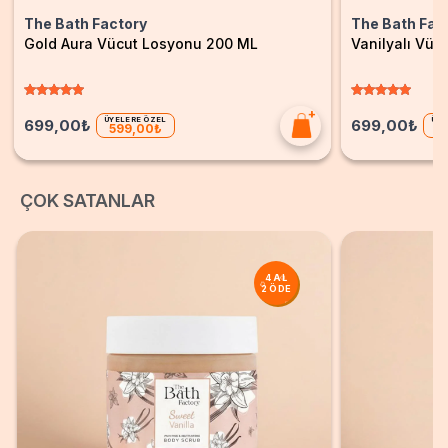
The Bath Factory
The Bath Fac
Gold Aura Vücut Losyonu 200 ML
Vanilyalı Vü
ÜYELERE ÖZEL
ÜYE
699,00₺
699,00₺
599,00₺
5
ÇOK SATANLAR
4 AL
2 ÖDE