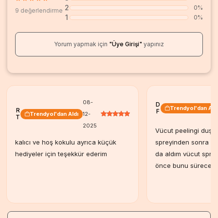
2
0%
9 değerlendirme
1
0%
Yorum yapmak için
"Üye Girişi"
yapınız
08-
D
Trendyol'dan Ald
R
F
Trendyol'dan Aldı
12-
T
2025
Vücut peelingi duş je
kalıcı ve hoş kokulu ayrıca küçük
spreyinden sonra v
hediyeler için teşekkür ederim
da aldım vücut spre
önce bunu süreceği
kalıcı olsun diye ko
arada