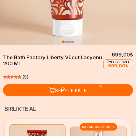
699,00₺
The Bath Factory Liberty Vücut Losyonu
200 ML
ÜYELERE ÖZEL
599,00₺
(9)
SEPETE EKLE
BIRLIKTE AL
KAZANCIN 34,95 TL