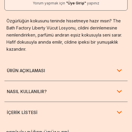
Yorum yapmak için
"Üye Girişi"
yapınız
Özgürlüğün kokusunu teninde hissetmeye hazır mısın? The
Bath Factory Liberty Vücut Losyonu, cildini derinlemesine
nemlendirirken, parfümü andıran eşsiz kokusuyla seni sarar.
Hafif dokusuyla anında emilir, cildine ipeksi bir yumuşaklık
kazandırır.
ÜRÜN AÇIKLAMASI
Özgürlüğün kokusunu teninde hissetmeye hazır mısın? The
NASIL KULLANILIR?
Bath Factory Liberty Vücut Losyonu, cildini derinlemesine
nemlendirirken, parfümü andıran eşsiz kokusuyla seni sarar.
Hafif dokusuyla anında emilir, cildine ipeksi bir yumuşaklık
Temiz ve kuru cilde nazikçe mesaj yaparak uygulayın.
kazandırır. Tüm gün boyunca ferah, bakımlı ve mis gibi
İÇERİK LİSTESİ
Emilene kadar dairesel hareketler ile yayınız. El ve tüm
kokan bir cilt seni bekliyor. Her cilt tipine uygun bu losyonla
vücut için kullanıma uygundur.
bakım rutinine ışıltılı bir özgürlük kat. Senin enerjine yakışan
Aqua, Paraffinum Liquidum, Ceteareth-20, Ethylhexyl
o parıltıyı artık cildin de taşısın!
Uyarılar: