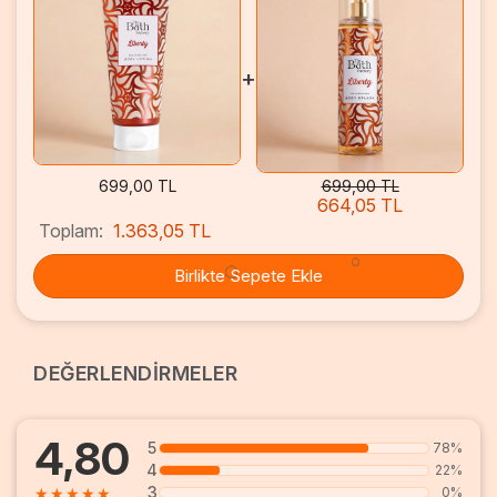
+
699,00 TL
699,00 TL
664,05 TL
Toplam:
1.363,05 TL
Birlikte Sepete Ekle
DEĞERLENDİRMELER
4,80
5
78%
4
22%
3
★
★
★
★
★
0%