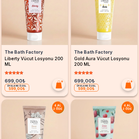
The Bath Factory
The Bath Factory
Liberty Vücut Losyonu 200
Gold Aura Vücut Losyonu
ML
200 ML
699,00₺
699,00₺
ÜYELERE ÖZEL
ÜYELERE ÖZEL
599,00₺
599,00₺
4 AL
4 AL
2 ÖDE
2 ÖDE