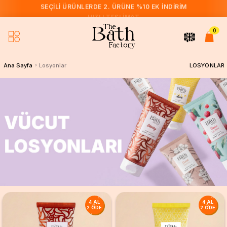
SEÇILI ÜRÜNLERDE 2. ÜRÜNE %10 EK İNDIRIM
HIZLI TESLIMAT
0
LOSYONLAR
Ana Sayfa
Losyonlar
4 AL
4 AL
2 ÖDE
2 ÖDE