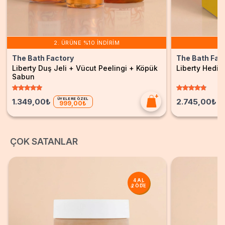
2. ÜRÜNE %10 İNDIRIM
2.
The Bath Factory
The Bath Fac
Liberty Duş Jeli + Vücut Peelingi + Köpük
Liberty Hediy
Sabun
ÜYELERE ÖZEL
1.349,00₺
2.745,00₺
999,00₺
ÇOK SATANLAR
4 AL
2 ÖDE