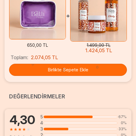
+
650,00 TL
1.499,00 TL
1.424,05 TL
Toplam:
2.074,05 TL
Birlikte Sepete Ekle
DEĞERLENDİRMELER
4,30
5
67%
4
0%
3
★
★
★
★
★
33%
2
0%