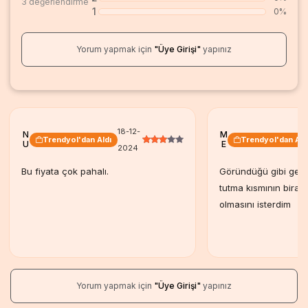
3 değerlendirme
1
0%
Yorum yapmak için
"Üye Girişi"
yapınız
18-12-
N
M
Trendyol'dan Aldı
Trendyol'dan Ald
U
E
2024
Bu fiyata çok pahalı.
Göründüğü gibi geldi
tutma kısmının bira
olmasını isterdim
Yorum yapmak için
"Üye Girişi"
yapınız