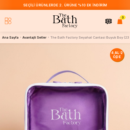
SEÇILI ÜRÜNLERDE 2. ÜRÜNE %10 EK İNDIRIM
HIZLI TESLIMAT
0
Ana Sayfa
Avantajli Setler
The Bath Factory Seyahat Cantasi Buyuk Boy (23 
4 AL 2
ÖDE