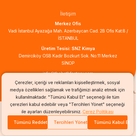
İletişim
Merkez Ofis
Vadi İstanbul Ayazağa Mah. Azerbaycan Cad. 2B Ofis Kat:8 /
İSTANBUL
Üretim Tesisi: SNZ Kimya
Demirciköy OSB Kadir Bozkurt Sok. No:11 Merkez
SİNOP
info@thebathfactory.com
Çerezler, içeriği ve reklamları kişiselleştirmek, sosyal
medya özellikleri sağlamak ve trafiğimizi analiz etmek için
kullanılmaktadır. "Tümünü Kabul Et" seçeneği ile tüm
çerezleri kabul edebilir veya "Tercihleri Yönet" seçeneği
ile ayarları düzenleyebilirsiniz.
Çerez Politikası
Tümünü Reddet
Tercihleri Yönet
Tümünü Kabul Et