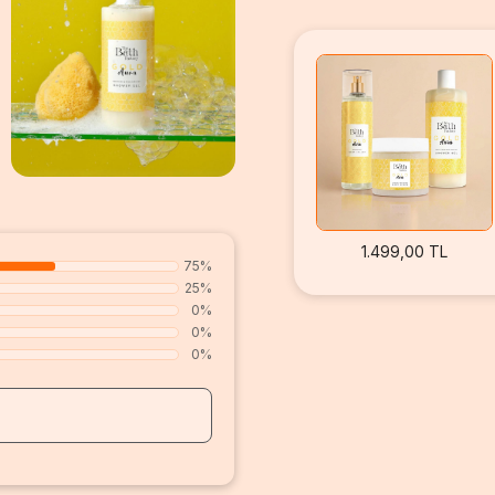
1.499,00 TL
75%
25%
0%
0%
0%
z