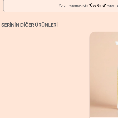
Bayıldım kokuya
Yorum yapmak için
"Üye Girişi"
yapını
SERININ DIĞER ÜRÜNLERI