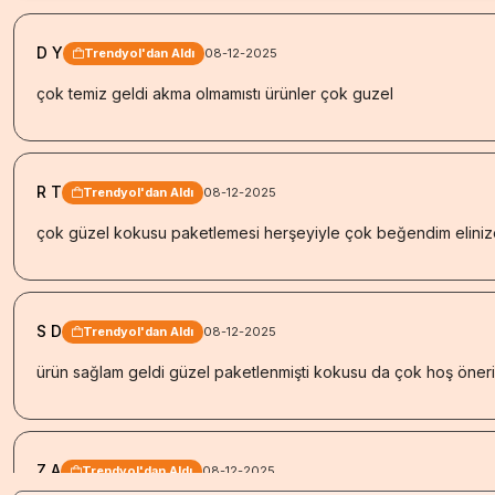
D Y
Trendyol'dan Aldı
08-12-2025
çok temiz geldi akma olmamıstı ürünler çok guzel
R T
Trendyol'dan Aldı
08-12-2025
çok güzel kokusu paketlemesi herşeyiyle çok beğendim eliniz
S D
Trendyol'dan Aldı
08-12-2025
ürün sağlam geldi güzel paketlenmişti kokusu da çok hoş öneri
Z A
Trendyol'dan Aldı
08-12-2025