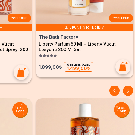
Yeni Ürün
Yeni Ürün
IM
2. ÜRÜNE %10 İNDIRIM
The Bath Factory
y Vücut
Liberty Parfüm 50 Ml + Liberty Vücut
ut Spreyi 200
Losyonu 200 Ml Set
ÜYELERE ÖZEL
1.899,00₺
1.499,00₺
4 AL
4 AL
2 ÖDE
2 ÖDE