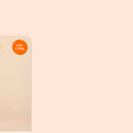
4 AL
2 ÖDE