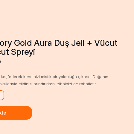
ory Gold Aura Duş Jeli + Vücut
ut Spreyi
e
eşfederek kendinizi mistik bir yolculuğa çıkarın! Doğanın
kularıyla cildinizi arındırırken, zihninizi de rahatlatır.
L
₺
kle