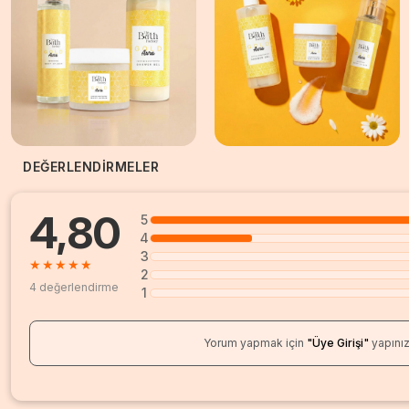
DEĞERLENDİRMELER
4,80
5
4
3
★
★
★
★
★
2
4 değerlendirme
1
Yorum yapmak için
"Üye Girişi"
yapını