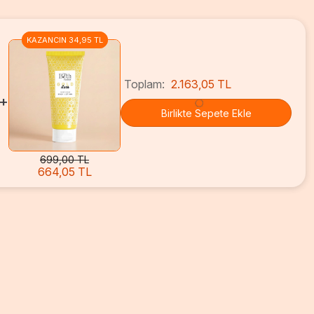
KAZANCIN 34,95 TL
Toplam:
2.163,05 TL
+
Birlikte Sepete Ekle
699,00 TL
664,05 TL