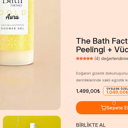
The Bath Fact
Peelingi + Vüc
(4) değerlendirm
Doğanın gizemli dokunuşunu k
derinliklerinde saklı egzotik ko
ÜYELERE ÖZE
1.499,00₺
1.049,00
Sepete E
BIRLIKTE AL