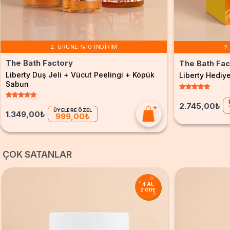
2. ÜRÜNE %10 İNDIRIM
2
The Bath Factory
The Bath Fac
Liberty Duş Jeli + Vücut Peelingi + Köpük
Liberty Hediye
Sabun
2.745,00₺
ÜYELERE ÖZEL
1.349,00₺
999,00₺
ÇOK SATANLAR
4 AL
2 ÖDE