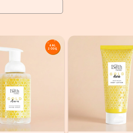
z
4 AL
2 ÖDE