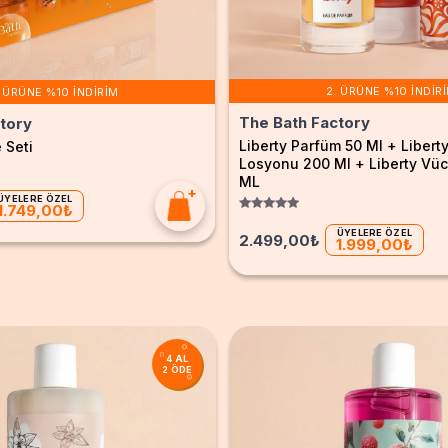
2. ÜRÜNE %10 İNDIR
. ÜRÜNE %10 İNDIRIM
The Bath Factory
tory
Liberty Parfüm 50 Ml + Libert
 Seti
Losyonu 200 Ml + Liberty Vüc
ML
ÜYELERE ÖZEL
1.749,00₺
ÜYELERE ÖZEL
2.499,00₺
1.999,00₺
4 AL
2 ÖDE