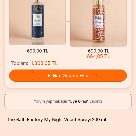
+
699,00 TL
699,00 TL
664,05 TL
Toplam:
1.363,05 TL
Birlikte Sepete Ekle
Yorum yapmak için
"Üye Girişi"
yapınız
The Bath Factory My Night Vücut Spreyi 200 ml