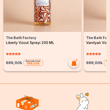
Koku Piramidi
Üst Notalar:
Gül, şeftali, misk
Alt Notalar:
Paçuli, amber, vanilya
The Bath Factory
The Bath Fac
Liberty Vücut Spreyi 200 ML
Vanilyalı Vüc
ÜYELERE ÖZEL
ÜYE
699,00₺
699,00₺
599,00₺
5