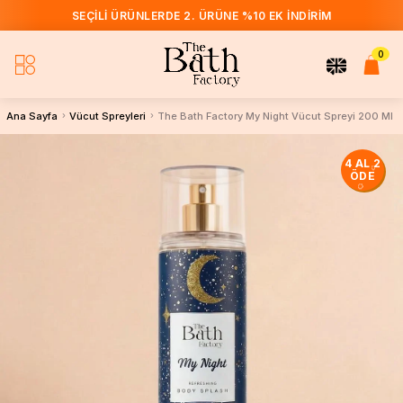
SEÇILI ÜRÜNLERDE 2. ÜRÜNE %10 EK İNDIRIM
0
Ana Sayfa
Vücut Spreyleri
The Bath Factory My Night Vücut Spreyi 200 Ml
4 AL 2
ÖDE